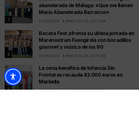
abanderada de Málaga: «Que me llamen
María Abanderada Barranco»
1
07/08/2026
4 MINUTOS DE LECTURA
Bocata Fest afronta su última jornada en
Marenostrum Fuengirola con bocadillos
gourmet y música de los 90
2
07/08/2026
4 MINUTOS DE LECTURA
La cena benéfica de Infancia Sin
Fronteras recauda 43.000 euros en
Marbella
3
06/08/2026
5 MINUTOS DE LECTURA
El legado de Carlos Goyanes vuelve a la
pista con cinco días de pádel para todas
las edades
4
06/08/2026
4 MINUTOS DE LECTURA
Eclipse solar del 12 de agosto de 2026: