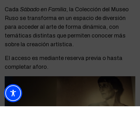
Cada
Sábado en Familia
, la Colección del Museo
Ruso se transforma en un espacio de diversión
para acceder al arte de forma dinámica, con
temáticas distintas que permiten conocer más
sobre la creación artística.
El acceso es mediante reserva previa o hasta
completar aforo.