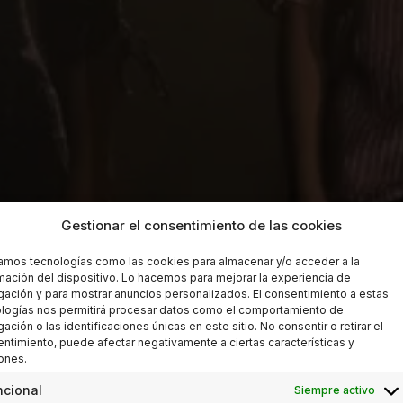
Gestionar el consentimiento de las cookies
zamos tecnologías como las cookies para almacenar y/o acceder a la
mación del dispositivo. Lo hacemos para mejorar la experiencia de
ación y para mostrar anuncios personalizados. El consentimiento a estas
logías nos permitirá procesar datos como el comportamiento de
ación o las identificaciones únicas en este sitio. No consentir o retirar el
ntimiento, puede afectar negativamente a ciertas características y
ones.
ncional
Siempre activo