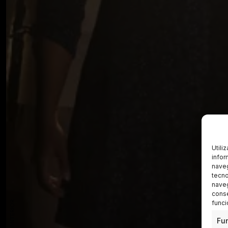
Utili
infor
naveg
tecno
naveg
conse
funci
Fu