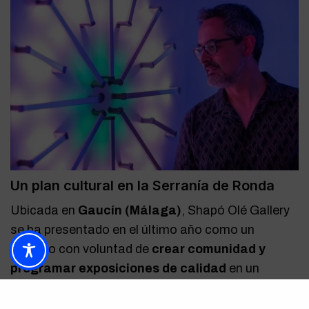
Un plan cultural en la Serranía de Ronda
Ubicada en
Gaucín (Málaga)
, Shapó Olé Gallery
se ha presentado en el último año como un
espacio con voluntad de
crear comunidad y
programar exposiciones de calidad
en un
entorno que ya de por sí favorece la pausa y la
mirada.