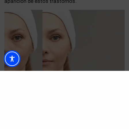
aparición de estos trastornos.
¿Cuándo comenzar con esta rutina de
belleza?
Alrededor de los 25 años, la piel del rostro
comienza a perder elasticidad y vitalidad. Es por