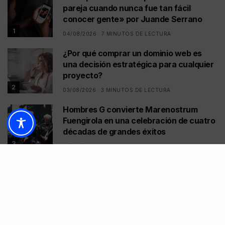
pareja cuando nunca fue tan fácil
conocer gente» por Juande Serrano
1
04/08/2026
7 MINUTOS DE LECTURA
¿Por qué comprar un dominio web es
una decisión estratégica para cualquier
proyecto?
2
03/08/2026
3 MINUTOS DE LECTURA
Hombres G convierte Marenostrum
Fuengirola en una celebración de cuatro
décadas de grandes éxitos
3
02/08/2026
3 MINUTOS DE LECTURA
Marbella convierte su gran noche
solidaria en más de 250.000 euros
contra el cáncer
4
02/08/2026
9 MINUTOS DE LECTURA