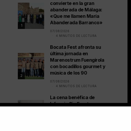
convierte en la gran
abanderada de Málaga:
«Que me llamen María
Abanderada Barranco»
1
07/08/2026
4 MINUTOS DE LECTURA
Bocata Fest afronta su
última jornada en
Marenostrum Fuengirola
con bocadillos gourmet y
música de los 90
2
07/08/2026
4 MINUTOS DE LECTURA
La cena benéfica de
Infancia Sin Fronteras
recauda 43.000 euros
en Marbella
3
06/08/2026
5 MINUTOS DE LECTURA