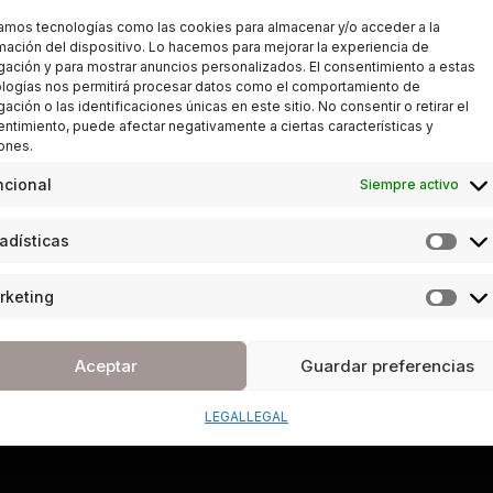
zamos tecnologías como las cookies para almacenar y/o acceder a la
mación del dispositivo. Lo hacemos para mejorar la experiencia de
ación y para mostrar anuncios personalizados. El consentimiento a estas
logías nos permitirá procesar datos como el comportamiento de
ación o las identificaciones únicas en este sitio. No consentir o retirar el
ntimiento, puede afectar negativamente a ciertas características y
ones.
ncional
Siempre activo
adísticas
rketing
Aceptar
Guardar preferencias
LEGAL
LEGAL