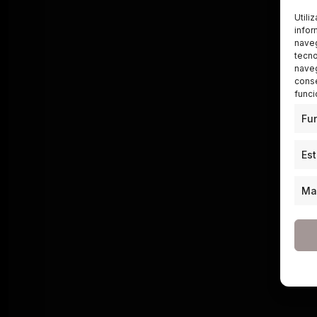
Utili
infor
naveg
tecno
naveg
conse
funci
Fu
Est
Ma