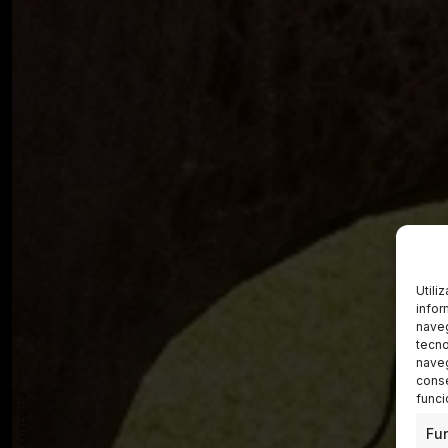
Utili
infor
naveg
tecno
naveg
conse
funci
Fu