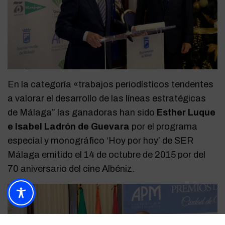
En la categoría «trabajos periodísticos tendentes
a valorar el desarrollo de las líneas estratégicas
de Málaga” las ganadoras han sido
Esther Luque
e Isabel Ladrón de Guevara
por el programa
especial y monográfico ‘Hoy por hoy’ de SER
Málaga emitido el 14 de octubre de 2015 por del
70 aniversario del cine Albéniz.