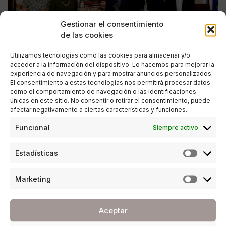
Gestionar el consentimiento
de las cookies
Utilizamos tecnologías como las cookies para almacenar y/o
acceder a la información del dispositivo. Lo hacemos para mejorar la
experiencia de navegación y para mostrar anuncios personalizados.
El consentimiento a estas tecnologías nos permitirá procesar datos
como el comportamiento de navegación o las identificaciones
únicas en este sitio. No consentir o retirar el consentimiento, puede
afectar negativamente a ciertas características y funciones.
EMPRESA
Funcional
Siempre activo
Se entregan los Premios de Periodismo Ciudad
de Málaga
Estadísticas
POR
ANA PORRAS GUERRERO
16/12/2016
4 MINUTOS DE LECTURA
Marketing
Aceptar