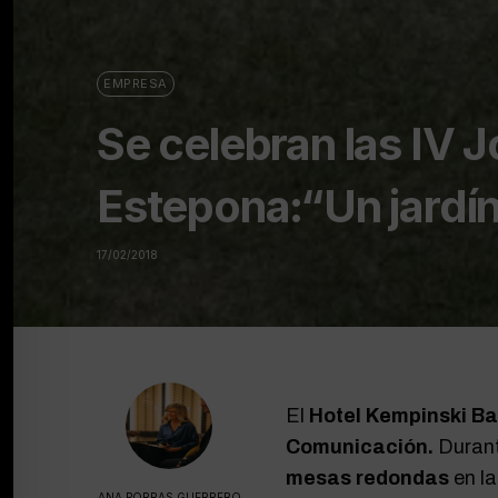
EMPRESA
Se celebran las IV
Estepona:“Un jardín
17/02/2018
El
Hotel Kempinski B
Comunicación.
Durant
mesas redondas
en la
ANA PORRAS GUERRERO