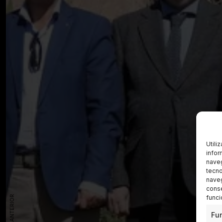
Utili
infor
naveg
tecno
naveg
conse
funci
Fu