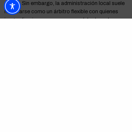
oficial. Sin embargo, la administración local suele
mostrarse como un árbitro flexible con quienes
juegan limpio y van un paso por delante en las
gestiones. Consultar pronto es como ponerse las
botas de agua antes de una tormenta: evita
problemas y acelera el proceso.
¿Qué tipo de permisos podrías necesitar?
La lista varía sorprendentemente, aunque hay
permisos que se repiten casi siempre: montar
carpas, poner señales del evento, instalar stands
o reservar partes de la vía pública para actividades
específicas. Estos pases los otorga la Gerencia
Municipal de Urbanismo o el Área de Comercio,
entidades que suelen agradecer los trámites bien
documentados y anticipados.