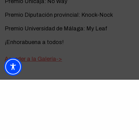
Premio Unicaja: No Way
Premio Diputación provincial: Knock-Nock
Premio Universidad de Málaga: My Leaf
¡Enhorabuena a todos!
Acceder a la Galería->
ETIQUETAS
EMPRENDEDORES
EMPRESA
PREMIOS
UMA
UNIVERSIDAD
PUBLICIDAD