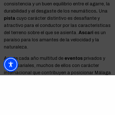
consistencia y un buen equilibrio entre el agarre, la
durabilidad y el desgaste de los neumáticos
.
Una
pista
cuyo carácter distintivo es desafiante y
atractivo para el conductor por las características
del terreno sobre el que se asienta.
Ascari
es un
paraíso para los amantes de la velocidad y la
naturaleza.
Acoge cada año multitud de
eventos
privados y
empresariales, muchos de ellos con carácter
internacional que contribuyen a posicionar Málaga
y la Costa del Sol en el punto de mira de las
grandes fortunas y empresas del planeta.
Fotografía:
Javier Nuñez