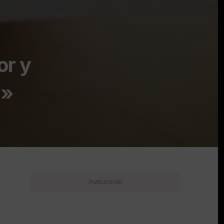
or y
a»
PUBLICIDAD