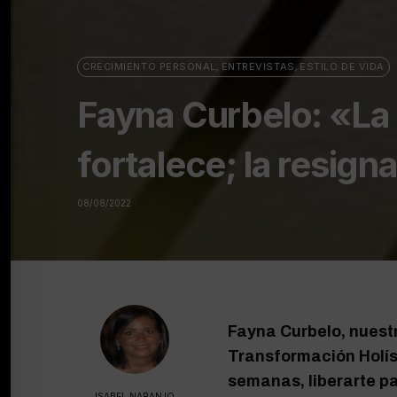
CRECIMIENTO PERSONAL
,
ENTREVISTAS
,
ESTILO DE VIDA
Fayna Curbelo: «La 
fortalece; la resign
08/08/2022
Fayna Curbelo, nuest
Transformación Holís
semanas, liberarte pa
ISABEL NARANJO