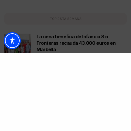
TOP ESTA SEMANA
La cena benéfica de Infancia Sin
Fronteras recauda 43.000 euros en
Marbella
1
06/08/2026
5 MINUTOS DE LECTURA
El legado de Carlos Goyanes vuelve a la
pista con cinco días de pádel para todas
las edades
2
06/08/2026
4 MINUTOS DE LECTURA
Eclipse solar del 12 de agosto de 2026:
qué significa y cómo puede afectar a
cada signo
3
06/08/2026
10 MINUTOS DE LECTURA