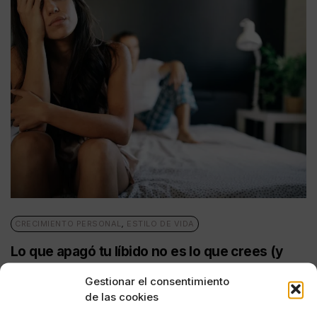
CRECIMIENTO PERSONAL
,
ESTILO DE VIDA
Lo que apagó tu líbido no es lo que crees (y
tiene solución más fácil de lo que imaginas)
Gestionar el consentimiento
POR
REDACCIÓN URBANITY
de las cookies
03/05/2026
6 MINUTOS DE LECTURA