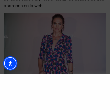
aparecen en la web.
Los invitados a la presentación fueron los
primeros en conocer este nuevo espacio, ya que el
lanzamiento de
lafenestra.com
se hizo desde allí y
ante ellos.