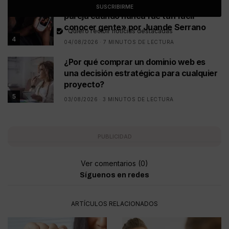
«Por qué cuesta comprometerse en
SUSCRIBIRME
pareja cuando nunca fue tan fácil
conocer gente» por Juande Serrano
Quiero recibir noticias destacadas
4
04/08/2026
7 MINUTOS DE LECTURA
¿Por qué comprar un dominio web es
una decisión estratégica para cualquier
proyecto?
5
03/08/2026
3 MINUTOS DE LECTURA
PUBLICIDAD
Ver comentarios (0)
Síguenos en redes
ARTÍCULOS RELACIONADOS