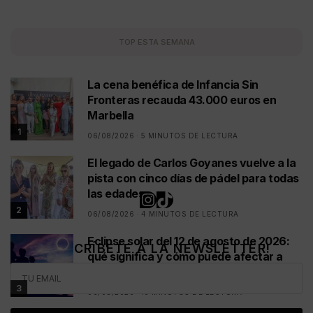
TOP ESTA SEMANA
La cena benéfica de Infancia Sin
Fronteras recauda 43.000 euros en
Marbella
1
06/08/2026
5 MINUTOS DE LECTURA
El legado de Carlos Goyanes vuelve a la
pista con cinco días de pádel para todas
las edades
2
06/08/2026
4 MINUTOS DE LECTURA
Eclipse solar del 12 de agosto de 2026:
¡SUSCRÍBETE A LA NEWSLETTER!
qué significa y cómo puede afectar a
cada signo
3
06/08/2026
10 MINUTOS DE LECTURA