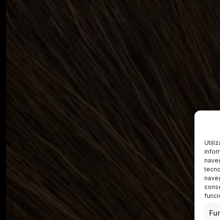
Utili
infor
naveg
tecno
naveg
conse
funci
Fu