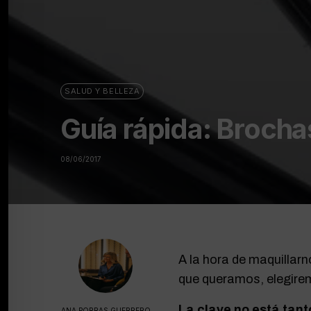
SALUD Y BELLEZA
Guía rápida: Brocha
08/06/2017
A la hora de maquillarn
que queramos, elegirem
La clave no está tanto
ANA PORRAS GUERRERO