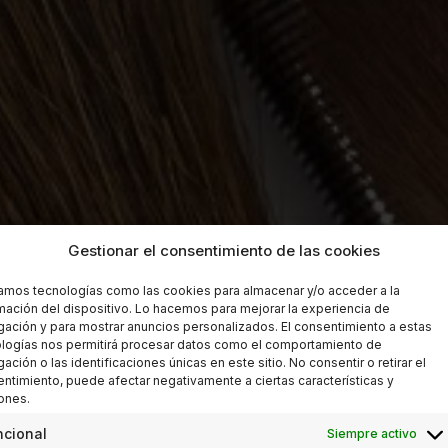
Gestionar el consentimiento de las cookies
zamos tecnologías como las cookies para almacenar y/o acceder a la
mación del dispositivo. Lo hacemos para mejorar la experiencia de
ación y para mostrar anuncios personalizados. El consentimiento a estas
logías nos permitirá procesar datos como el comportamiento de
ación o las identificaciones únicas en este sitio. No consentir o retirar el
ntimiento, puede afectar negativamente a ciertas características y
ones.
ncional
Siempre activo