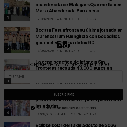
abanderada de Málaga: «Que me llamen
María Abanderada Barranco»
1
07/08/2026
4 MINUTOS DE LECTURA
Bocata Fest afronta su última jornada en
Marenostrum Fuengirola con bocadillos
gourmet y música de los 90
2
07/08/2026
4 MINUTOS DE LECTURA
La cena benéfica de Infancia Sin
¡SUSCRÍBETE A LA NEWSLETTER!
Fronteras recauda 43.000 euros en
Marbella
3
06/08/2026
5 MINUTOS DE LECTURA
El legado de Carlos Goyanes vuelve a la
SUSCRIBIRME
pista con cinco días de pádel para todas
las edades
Quiero recibir noticias destacadas
4
06/08/2026
4 MINUTOS DE LECTURA
Eclipse solar del 12 de agosto de 2026: