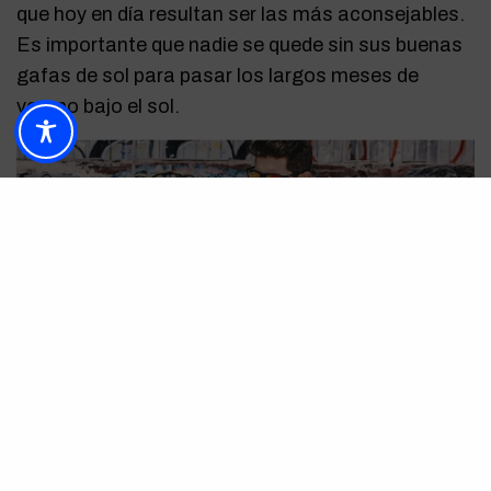
que hoy en día resultan ser las más aconsejables.
Es importante que nadie se quede sin sus buenas
gafas de sol para pasar los largos meses de
verano bajo el sol.