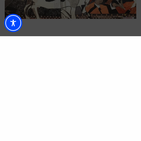
El alcalde de Málaga,
Francisco de la Torre
; el
director territorial de CaixaBank en Andalucía
Oriental y Murcia,
Juan Ignacio Zafra
; y el
asesor de la exposición,
Carlos Martín
,
inauguraron esta muestra con la que la
Obra
Social «la Caixa»
quiere mostrar su influencia en
la sensibilidad contemporánea y destacar el papel
de los grandes creadores visuales del siglo XX en
la forma de ver el mundo.