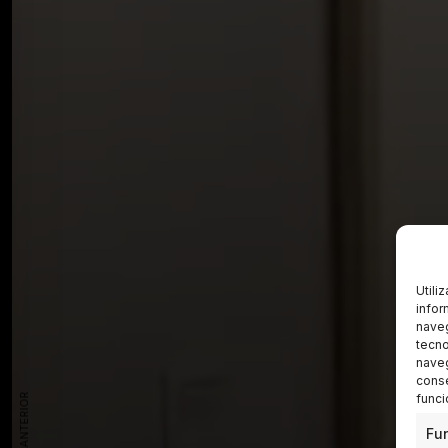
Utili
infor
naveg
tecno
naveg
conse
funci
Fu