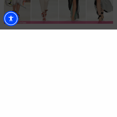
La Real Casa de Correos de la Puerta del Sol,
sede de la Comunidad de Madrid, ha sido en esta
ocasión la ubicación para reunir a
Leandro Cano
,
Manemané
y
Juan Vidal
, elegidos Premios
Who’s on Next-VOGUE, un galardón que reconoce
a los nuevos talentos de la industria de la moda.