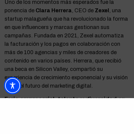
Uno de los momentos más esperados fue la
ponencia de
Clara Herrera
, CEO de
Zexel
, una
startup malagueña que ha revolucionado la forma
en que influencers y marcas gestionan sus
campañas. Fundada en 2021, Zexel automatiza
la facturación y los pagos en colaboración con
más de 100 agencias y miles de creadores de
contenido en varios países. Herrera, que recibió
una beca en Silicon Valley, compartió su
experiencia de crecimiento exponencial y su visión
sobre el futuro del marketing digital.
Feria empresarial: talento y diversidad en
femenino
Desde las 11:00 horas, las participantes pudieron
recorrer la feria empresarial con 35 stands de