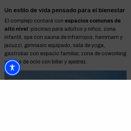
Un estilo de vida pensado para el bienestar
El complejo contará con
espacios comunes de
alto nivel
: piscinas para adultos y niños, zona
infantil, spa con sauna de infrarrojos, hammam y
jacuzzi, gimnasio equipado, sala de yoga,
gastrobar con espacio familiar, zona de coworking
y salas de ocio con billar y ajedrez.