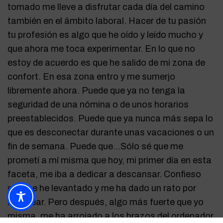
tomado me lleve a disfrutar cada día del camino
también en el ámbito laboral. Hacer de tu pasión
tu profesión es algo que he oído y leído mucho y
que ahora me toca experimentar. En lo que no
estoy de acuerdo es que he salido de mi zona de
confort. En esa zona entro y me sumerjo
libremente ahora. Puede que ya no tenga la
seguridad de una nómina o de unos horarios
preestablecidos. Puede que ya nunca más sepa lo
que es desconectar durante unas vacaciones o un
fin de semana. Puede que…Sólo sé que me
prometí a mí misma que hoy, mi primer día en esta
faceta, me iba a dedicar a descansar. Confieso
que me he levantado y me ha dado un rato por
marujear. Pero después, algo más fuerte que yo
misma, me ha arrojado a los brazos del ordenador