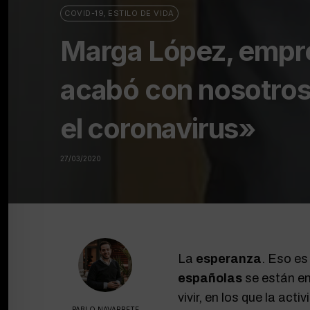
COVID-19
,
ESTILO DE VIDA
Marga López, empres
acabó con nosotros
el coronavirus»
27/03/2020
La
esperanza
. Eso es
españolas
se están e
vivir, en los que la acti
PABLO NAVARRETE