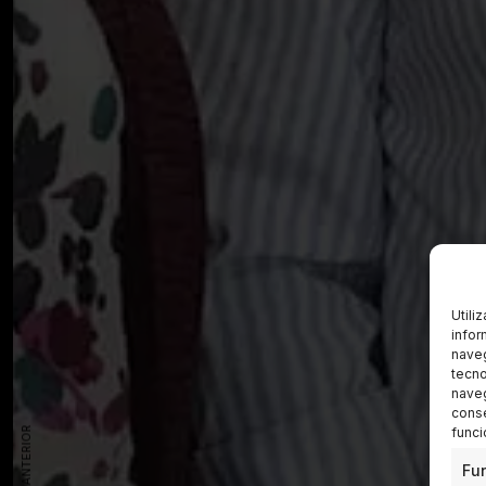
Utili
infor
naveg
tecno
naveg
conse
funci
Fu