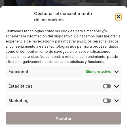
Gestionar el consentimiento
de las cookies
Utilizamos tecnologías como las cookies para almacenar y/o
acceder a la información del dispositivo. Lo hacemos para mejorar la
experiencia de navegación y para mostrar anuncios personalizados.
El consentimiento a estas tecnologías nos permitirá procesar datos
como el comportamiento de navegación o las identificaciones
únicas en este sitio. No consentir o retirar el consentimiento, puede
afectar negativamente a ciertas características y funciones.
ESTILO DE VIDA
,
SALUD Y BELLEZA
Funcional
Siempre activo
El dolor de espalda, no te resignes a vivir con
él
Estadísticas
POR
ANA PORRAS GUERRERO
02/04/2018
3 MINUTOS DE LECTURA
Marketing
Aceptar