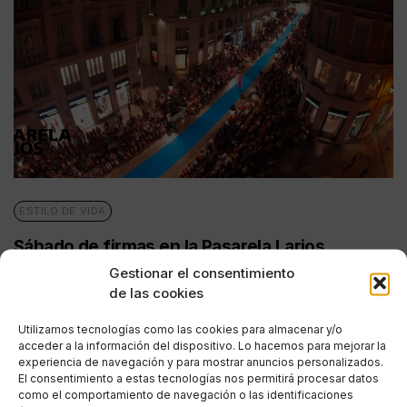
ESTILO DE VIDA
Sábado de firmas en la Pasarela Larios
Gestionar el consentimiento
POR
ANA PORRAS GUERRERO
de las cookies
19/09/2016
6 MINUTOS DE LECTURA
Utilizamos tecnologías como las cookies para almacenar y/o
acceder a la información del dispositivo. Lo hacemos para mejorar la
experiencia de navegación y para mostrar anuncios personalizados.
El consentimiento a estas tecnologías nos permitirá procesar datos
como el comportamiento de navegación o las identificaciones