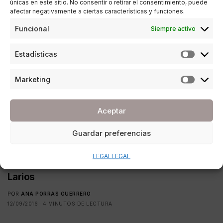
únicas en este sitio. No consentir o retirar el consentimiento, puede
afectar negativamente a ciertas características y funciones.
Funcional
Siempre activo
Estadísticas
Marketing
Aceptar
Guardar preferencias
ESTILO DE VIDA
LEGAL
LEGAL
Comienza la cuenta atrás para la Pasarela
Larios
POR
ANA PORRAS GUERRERO
12/09/2016
4 MINUTOS DE LECTURA