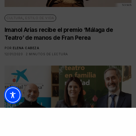
CULTURA
,
ESTILO DE VIDA
Imanol Arias recibe el premio ‘Málaga de
Teatro’ de manos de Fran Perea
POR
ELENA CABEZA
12/01/2020
2 MINUTOS DE LECTURA