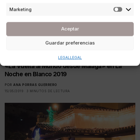
Marketing
Aceptar
Guardar preferencias
CULTURA
,
ESTILO DE VIDA
LEGAL
LEGAL
«La Vuelta al Mundo desde Málaga» en La
Noche en Blanco 2019
POR
ANA PORRAS GUERRERO
15/05/2019
3 MINUTOS DE LECTURA