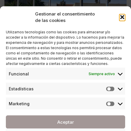
Gestionar el consentimiento
de las cookies
Utilizamos tecnologías como las cookies para almacenar y/o
acceder a la información del dispositivo. Lo hacemos para mejorar la
experiencia de navegación y para mostrar anuncios personalizados.
El consentimiento a estas tecnologías nos permitirá procesar datos
como el comportamiento de navegación o las identificaciones
únicas en este sitio. No consentir o retirar el consentimiento, puede
afectar negativamente a ciertas características y funciones.
ESTILO DE VIDA
Funcional
Siempre activo
#SumayLate comienza su camino en Sevilla
para extenderse por toda España
Estadísticas
POR
ANA PORRAS GUERRERO
26/01/2018
5 MINUTOS DE LECTURA
Marketing
Aceptar