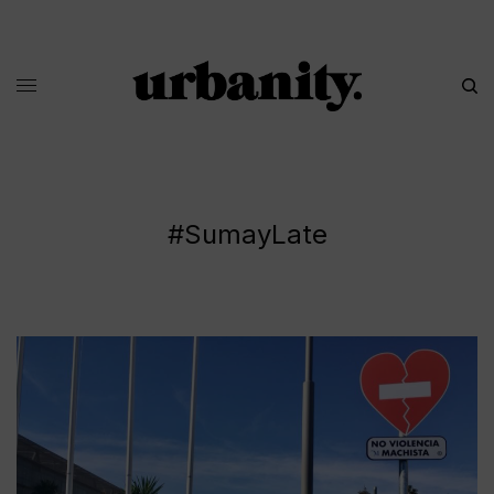
#SumayLate