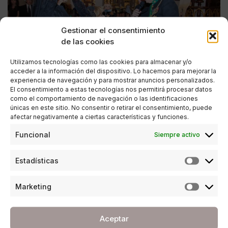
Gestionar el consentimiento
de las cookies
Utilizamos tecnologías como las cookies para almacenar y/o
acceder a la información del dispositivo. Lo hacemos para mejorar la
experiencia de navegación y para mostrar anuncios personalizados.
El consentimiento a estas tecnologías nos permitirá procesar datos
como el comportamiento de navegación o las identificaciones
únicas en este sitio. No consentir o retirar el consentimiento, puede
afectar negativamente a ciertas características y funciones.
SOCIEDAD
Funcional
Siempre activo
Investidura de Caballeros y Damas de la Orden
Estadísticas
de San Lázaro de Jerusalén en Marbella
POR
ANA PORRAS GUERRERO
Marketing
20/11/2016
5 MINUTOS DE LECTURA
Aceptar