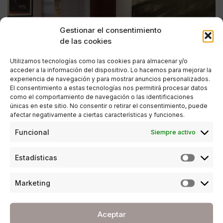
Gestionar el consentimiento
de las cookies
Utilizamos tecnologías como las cookies para almacenar y/o
acceder a la información del dispositivo. Lo hacemos para mejorar la
experiencia de navegación y para mostrar anuncios personalizados.
El consentimiento a estas tecnologías nos permitirá procesar datos
como el comportamiento de navegación o las identificaciones
únicas en este sitio. No consentir o retirar el consentimiento, puede
afectar negativamente a ciertas características y funciones.
CULTURA
Funcional
Siempre activo
El MAD de Antequera muestra la exposición
permanente ‘Huellas del presente, rastros del
Estadísticas
futuro’
POR
ANA PORRAS GUERRERO
Marketing
19/07/2018
2 MINUTOS DE LECTURA
Aceptar