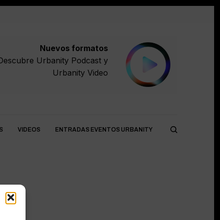
Nuevos formatos
Descubre
Urbanity Podcast
y
Urbanity Video
S
VIDEOS
ENTRADAS EVENTOS URBANITY