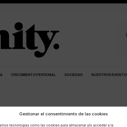
DA
CRECIMIENTO PERSONAL
SOCIEDAD
NUESTROS EVENTO
rinomodelación
Gestionar el consentimiento de las cookies
zamos tecnologías como las cookies para almacenar y/o acceder a la