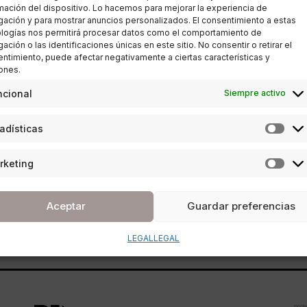
mación del dispositivo. Lo hacemos para mejorar la experiencia de
ación y para mostrar anuncios personalizados. El consentimiento a estas
logías nos permitirá procesar datos como el comportamiento de
ación o las identificaciones únicas en este sitio. No consentir o retirar el
ESTILO DE VIDA
,
SALUD Y BELLEZA
ntimiento, puede afectar negativamente a ciertas características y
ones.
Dra. Elena Gaspar: la
ncional
Siempre activo
prevención en medicina
adísticas
estética para gente joven
rketing
POR
REDACCIÓN URBANITY
02/09/2025
3 MINUTOS DE LECTURA
Aceptar
Guardar preferencias
LEGAL
LEGAL