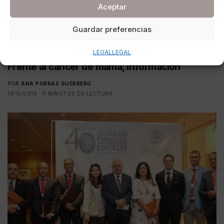
Aceptar
Guardar preferencias
SALUD Y BELLEZA
LEGAL
LEGAL
Frente al cáncer de mama, información
POR
ANA PORRAS GUERRERO
18/10/2016
11 MINUTOS DE LECTURA