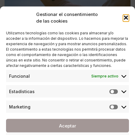
Gestionar el consentimiento
de las cookies
Utilizamos tecnologías como las cookies para almacenar y/o
acceder a la información del dispositivo. Lo hacemos para mejorar la
experiencia de navegación y para mostrar anuncios personalizados.
El consentimiento a estas tecnologías nos permitirá procesar datos
como el comportamiento de navegación o las identificaciones
únicas en este sitio. No consentir o retirar el consentimiento, puede
afectar negativamente a ciertas características y funciones.
CRECIMIENTO PERSONAL
,
ESTILO DE VIDA
Funcional
Siempre activo
El anhelo de una íntima conexión, por el
psicólogo Juande Serrano
Estadísticas
POR
JUANDE SERRANO
20/04/2026
5 MINUTOS DE LECTURA
Marketing
Aceptar