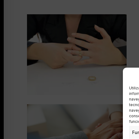
Utili
infor
naveg
tecno
naveg
conse
funci
Fu