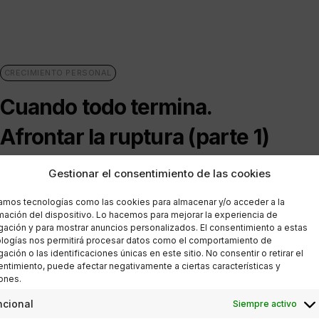
CRECIMIENTO PERSONAL
Cuando todo termina.
Afrontar la ruptura (parte 1)
POR
ANA PORRAS GUERRERO
Gestionar el consentimiento de las cookies
26/04/2017
8 MINUTOS DE LECTURA
zamos tecnologías como las cookies para almacenar y/o acceder a la
mación del dispositivo. Lo hacemos para mejorar la experiencia de
ación y para mostrar anuncios personalizados. El consentimiento a estas
logías nos permitirá procesar datos como el comportamiento de
ación o las identificaciones únicas en este sitio. No consentir o retirar el
ntimiento, puede afectar negativamente a ciertas características y
ones.
CRECIMIENTO PERSONAL
ncional
Siempre activo
Compasión por la