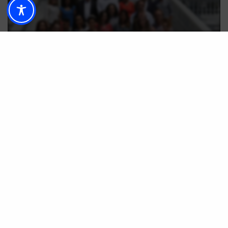
ESTILO DE VIDA
La VIII Pasarela Larios Málaga Fashion Week se
celebrará el 14 y 15 de septiembre
POR
ANA PORRAS GUERRERO
25/07/2018
4 MINUTOS DE LECTURA