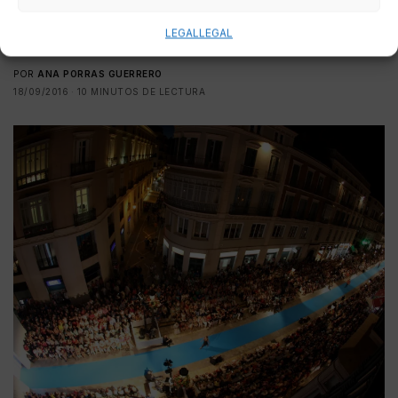
ESTILO DE VIDA
LEGAL
LEGAL
Pasarela Larios, alta costura a pie de calle
POR
ANA PORRAS GUERRERO
18/09/2016
10 MINUTOS DE LECTURA