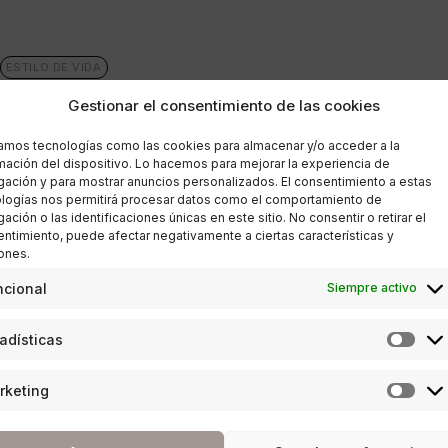
ESTILO DE VIDA
Gestionar el consentimiento de las cookies
Hotel Don Pepe – A Gran
zamos tecnologías como las cookies para almacenar y/o acceder a la
Meliá Hotel, celebrará unas
mación del dispositivo. Lo hacemos para mejorar la experiencia de
ación y para mostrar anuncios personalizados. El consentimiento a estas
Jornadas Gastronómicas con
logías nos permitirá procesar datos como el comportamiento de
ación o las identificaciones únicas en este sitio. No consentir o retirar el
el chef Ricardo Álvarez
ntimiento, puede afectar negativamente a ciertas características y
ones.
POR
ANA PORRAS GUERRERO
ncional
Siempre activo
11/04/2019
3 MINUTOS DE LECTURA
adísticas
ESTILO DE VIDA
,
SOCIEDAD
rketing
Chefs&Kids aúna