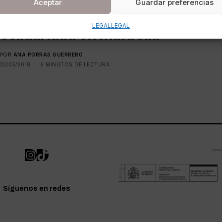
Aceptar
Guardar preferencias
gastronomía, valores y
LEGAL
LEGAL
solidaridad en Marbella
POR
ANA PORRAS GUERRERO
22/05/2018
6 MINUTOS DE LECTURA
Síguenos en redes