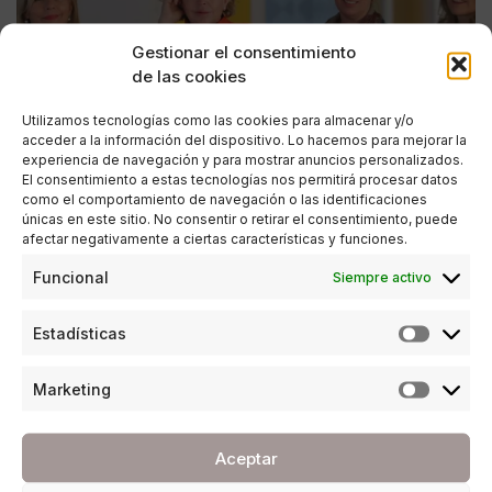
Gestionar el consentimiento
de las cookies
Utilizamos tecnologías como las cookies para almacenar y/o
acceder a la información del dispositivo. Lo hacemos para mejorar la
experiencia de navegación y para mostrar anuncios personalizados.
El consentimiento a estas tecnologías nos permitirá procesar datos
como el comportamiento de navegación o las identificaciones
únicas en este sitio. No consentir o retirar el consentimiento, puede
afectar negativamente a ciertas características y funciones.
EMPRESA
,
ESTILO DE VIDA
Funcional
Siempre activo
Zonta Málaga. Mujeres tendiendo puentes a
mujeres
Estadísticas
POR
ANA PORRAS GUERRERO
18/04/2017
15 MINUTOS DE LECTURA
Marketing
Aceptar