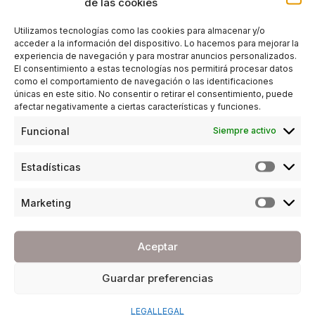
de las cookies
Utilizamos tecnologías como las cookies para almacenar y/o
acceder a la información del dispositivo. Lo hacemos para mejorar la
experiencia de navegación y para mostrar anuncios personalizados.
El consentimiento a estas tecnologías nos permitirá procesar datos
como el comportamiento de navegación o las identificaciones
CRECIMIENTO PERSONAL
,
ENTREVISTAS
únicas en este sitio. No consentir o retirar el consentimiento, puede
afectar negativamente a ciertas características y funciones.
Lina Cruz: Habitarse desde la calma
Funcional
Siempre activo
POR
ANA PORRAS GUERRERO
07/10/2025
3 MINUTOS DE LECTURA
Estadísticas
Marketing
Aceptar
Contacto
Guardar preferencias
Soporte Web
Cartas a la Directora
Publicidad
LEGAL
LEGAL