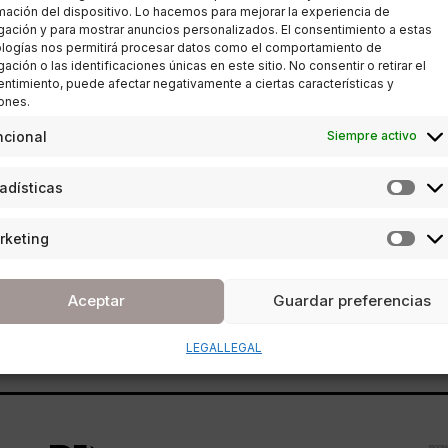
mación del dispositivo. Lo hacemos para mejorar la experiencia de
ación y para mostrar anuncios personalizados. El consentimiento a estas
logías nos permitirá procesar datos como el comportamiento de
ación o las identificaciones únicas en este sitio. No consentir o retirar el
ntimiento, puede afectar negativamente a ciertas características y
ones.
ESTILO DE VIDA
,
SALUD Y BELLEZA
ncional
Siempre activo
El dolor de espalda, no te
resignes a vivir con él
adísticas
POR
ANA PORRAS GUERRERO
rketing
02/04/2018
3 MINUTOS DE LECTURA
Aceptar
Guardar preferencias
LEGAL
LEGAL