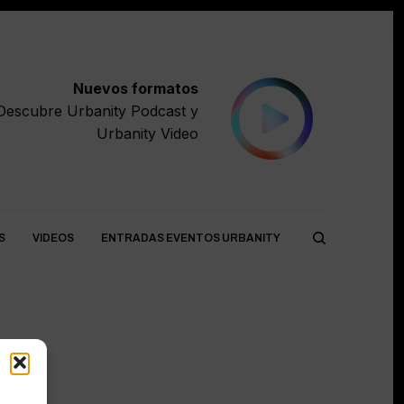
Nuevos formatos
Descubre
Urbanity Podcast
y
Urbanity Video
S
VIDEOS
ENTRADAS EVENTOS URBANITY