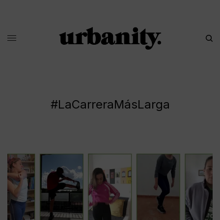
#LaCarreraMásLarga