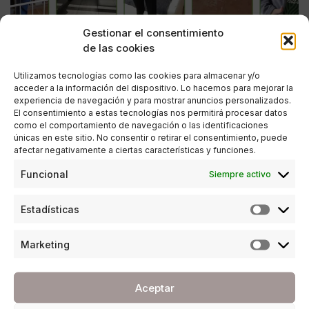
Gestionar el consentimiento
de las cookies
Utilizamos tecnologías como las cookies para almacenar y/o
acceder a la información del dispositivo. Lo hacemos para mejorar la
experiencia de navegación y para mostrar anuncios personalizados.
El consentimiento a estas tecnologías nos permitirá procesar datos
como el comportamiento de navegación o las identificaciones
únicas en este sitio. No consentir o retirar el consentimiento, puede
afectar negativamente a ciertas características y funciones.
COVID-19
,
ESTILO DE VIDA
Funcional
Siempre activo
#LaCarreraMásLarga en casa, nueva iniciativa
solidaria de la AECC
Estadísticas
POR
REDACCIÓN URBANITY
28/04/2020
2 MINUTOS DE LECTURA
Marketing
Aceptar