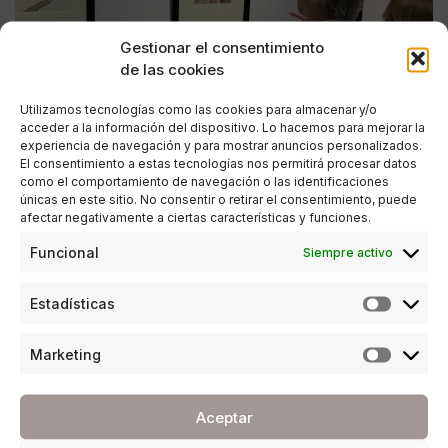
Gestionar el consentimiento
de las cookies
Utilizamos tecnologías como las cookies para almacenar y/o
acceder a la información del dispositivo. Lo hacemos para mejorar la
experiencia de navegación y para mostrar anuncios personalizados.
El consentimiento a estas tecnologías nos permitirá procesar datos
como el comportamiento de navegación o las identificaciones
únicas en este sitio. No consentir o retirar el consentimiento, puede
afectar negativamente a ciertas características y funciones.
CULTURA
Funcional
Siempre activo
‘La divina Comedia. El infierno’ de Salvador
Dalí en CAC Mijas
Estadísticas
POR
ANA PORRAS GUERRERO
03/12/2019
3 MINUTOS DE LECTURA
Marketing
Aceptar