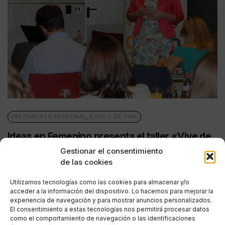
CRECIMIENTO PERSONAL
,
ESTILO DE VIDA
Ideas en Femenino presenta el taller «Vive de
tu Talento» con Celia Domínguez
Gestionar el consentimiento
de las cookies
POR
ANA PORRAS GUERRERO
17/05/2019
3 MINUTOS DE LECTURA
Utilizamos tecnologías como las cookies para almacenar y/o
acceder a la información del dispositivo. Lo hacemos para mejorar la
experiencia de navegación y para mostrar anuncios personalizados.
El consentimiento a estas tecnologías nos permitirá procesar datos
como el comportamiento de navegación o las identificaciones