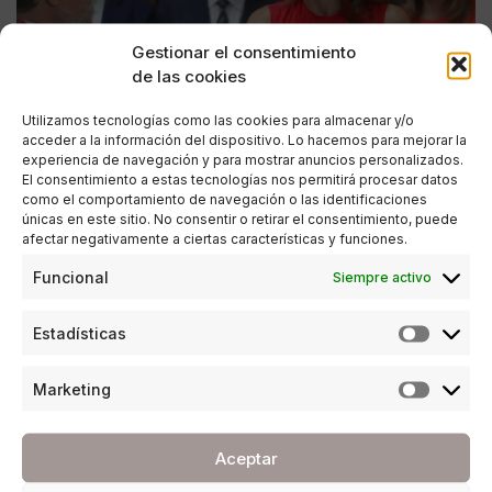
Gestionar el consentimiento
de las cookies
Utilizamos tecnologías como las cookies para almacenar y/o
acceder a la información del dispositivo. Lo hacemos para mejorar la
experiencia de navegación y para mostrar anuncios personalizados.
El consentimiento a estas tecnologías nos permitirá procesar datos
como el comportamiento de navegación o las identificaciones
únicas en este sitio. No consentir o retirar el consentimiento, puede
afectar negativamente a ciertas características y funciones.
CULTURA
Funcional
Siempre activo
La Reina Letizia inaugura en Málaga la cumbre
anual del Instituto Cervantes
Estadísticas
POR
ANA PORRAS GUERRERO
24/07/2017
2 MINUTOS DE LECTURA
Marketing
Aceptar