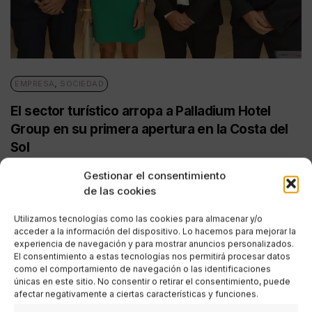
EMPRESA
,
SOCIEDAD
El sector turístico arropa a Palladium Hotel
Group en su primera apertura en la Costa del
Sol
POR
ANA PORRAS GUERRERO
Gestionar el consentimiento
20/09/2019
6 MINUTOS DE LECTURA
de las cookies
Utilizamos tecnologías como las cookies para almacenar y/o
acceder a la información del dispositivo. Lo hacemos para mejorar la
experiencia de navegación y para mostrar anuncios personalizados.
El consentimiento a estas tecnologías nos permitirá procesar datos
como el comportamiento de navegación o las identificaciones
únicas en este sitio. No consentir o retirar el consentimiento, puede
afectar negativamente a ciertas características y funciones.