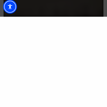
SOCIEDAD
Maribel Yébenes celebra una gran fiesta de
inauguración de su nuevo centro boutique en
Málaga
POR
ANA PORRAS GUERRERO