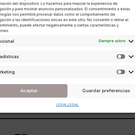
mación del dispositivo. Lo hacemos para mejorar la experiencia de
ación y para mostrar anuncios personalizados. El consentimiento a estas
logías nos permitirá procesar datos como el comportamiento de
ación o las identificaciones únicas en este sitio. No consentir o retirar el
HIJOS
ntimiento, puede afectar negativamente a ciertas características y
ones.
Pintura para niños;
ncional
Siempre activo
Creatividad, motricidad y
adísticas
comunicación
rketing
POR
ANA PORRAS GUERRERO
16/09/2016
4 MINUTOS DE LECTURA
Aceptar
Guardar preferencias
LEGAL
LEGAL