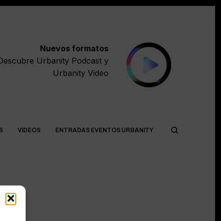
Nuevos formatos
Descubre
Urbanity Podcast
y
Urbanity Video
S
VIDEOS
ENTRADAS EVENTOS URBANITY